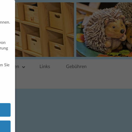
önnen.
von
hrung
n Sie
ressionen
Links
Gebühren