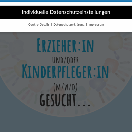
Individuelle Datenschutzeinstellungen
Cookie-Details
Datenschutzerklärung
Impressum
Datenschutzeinstellungen
Sie unter 16 Jahre alt sind und Ihre Zustimmung zu freiwilligen Diensten
 möchten, müssen Sie Ihre Erziehungsberechtigten um Erlaubnis bitten.
erwenden Cookies und andere Technologien auf unserer Website. Einige 
 sind essenziell, während andere uns helfen, diese Website und Ihre Erfa
rbessern.
Personenbezogene Daten können verarbeitet werden (z. B. IP-
sen), z. B. für personalisierte Anzeigen und Inhalte oder Anzeigen- und
tsmessung.
Weitere Informationen über die Verwendung Ihrer Daten finde
serer
Datenschutzerklärung
.
finden Sie eine Übersicht über alle verwendeten Cookies. Sie können Ihre
lligung zu ganzen Kategorien geben oder sich weitere Informationen anze
n und so nur bestimmte Cookies auswählen.
le akzeptieren
Speichern
schutzeinstellungen
nziell (1)