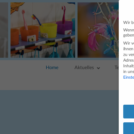
Wir b
Wenn 
geben
Wir v
ihnen
zu ve
Adres
Inhal
Home
Aktuelles
Team
in un
Einst
Daten