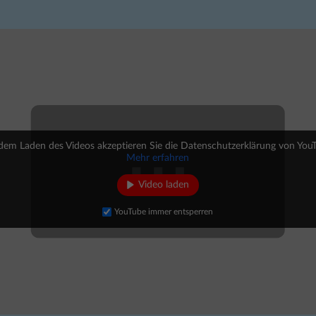
zielle Cookies ermöglichen grundlegende Funktionen und sind für die einwandfreie
ion der Website erforderlich.
Cookie-Informationen anzeigen
erne Medien (2)
te von Videoplattformen und Social-Media-Plattformen werden standardmäßig blockie
Cookies von externen Medien akzeptiert werden, bedarf der Zugriff auf diese Inhalte
r manuellen Einwilligung mehr.
dem Laden des Videos akzeptieren Sie die Datenschutzerklärung von You
Cookie-Informationen anzeigen
Mehr erfahren
Datenschutzerklärung
Im
Video laden
YouTube immer entsperren